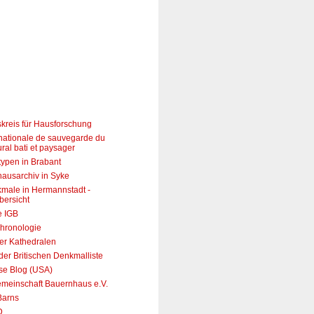
skreis für Hausforschung
 nationale de sauvegarde du
ural bati et paysager
ypen in Brabant
ausarchiv in Syke
male in Hermannstadt -
bersicht
e IGB
hronologie
er Kathedralen
er Britischen Denkmalliste
use Blog (USA)
emeinschaft Bauernhaus e.V.
Barns
D