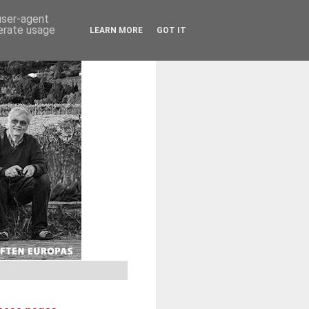
 user-agent
nerate usage
LEARN MORE
GOT IT