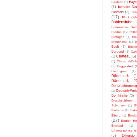
Baye
Bautzen
(1)
(7)
bemalte De
Bielefeld
(2)
Bild
(17)
Blockbohl
Bohlenstube
Botanischer Gar
Bredon
(1)
Breitbe
Bretagne
(1)
Bri
Bronkhorst
(1)
B
Buch
(3)
Bücke
Burgund
(2)
Cal
Chateau
(6)
(1)
(1)
Clausthal-Zelle
(2)
Coggeshall
(
Dachfiguren
(1)
Dänemark
(1
Dänemark 2
Dendrochronolog
Deutsch-Weis
(1)
Domkirche
(3)
Dreschschlitten
Schanzen
(1)
E
Einbaum
(1)
Eiske
Elburg
(1)
Emsla
(27)
English He
Ermland
(1)
Ethnographisch
(5)
Exkursion