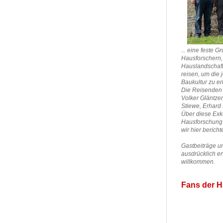
... eine feste 
Hausforschern, 
Hauslandschaf
reisen, um die 
Baukultur zu e
Die Reisenden 
Volker Gläntzer
Stiewe,
Erhard 
Über diese Exk
Hausforschung
wir hier bericht
Gastbeiträge u
ausdrücklich e
willkommen.
Fans der H