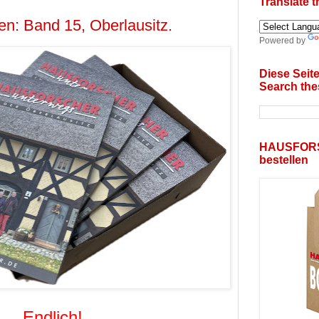
Translate 
en: Band 15, Oberlausitz.
Powered by
Diese Seit
Search the
HAUSFOR
bestellen
Endlich
!