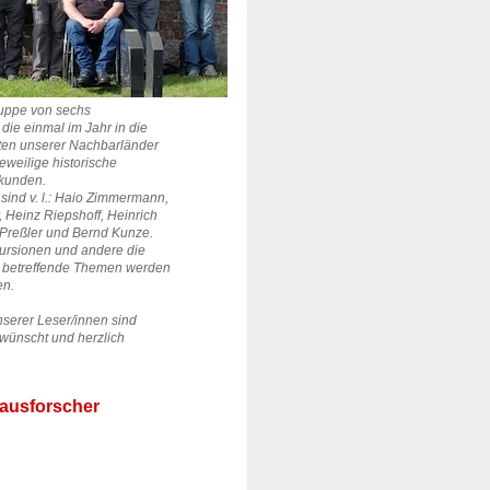
Gruppe von sechs
die einmal im Jahr in die
ten unserer Nachbarländer
jeweilige historische
rkunden.
sind v. l.: Haio Zimmermann,
,
Heinz Riepshoff,
Heinrich
Preßler und Bernd Kunze.
ursionen und andere die
 betreffende Themen werden
en.
nserer Leser/innen sind
rwünscht und herzlich
ausforscher