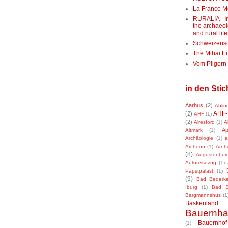
La France M
RURALIA - In
the archaeol
and rural life
Schweizeris
The Mihai E
Vom Pilger
in den Sti
Aarhus
(2)
Ablin
AHF-
(2)
AHF
(1)
(2)
Alresford
(1)
A
Ap
Altmark
(1)
Archäologie
(1)
a
Archeon
(1)
Arnh
(8)
Augustenbur
Autoreisezug
(1)
Papstpalast
(1)
(9)
Bad Bederk
Iburg
(1)
Bad So
Bargmannshus
(1
Baskenland
Bauernh
Bauernhof
(1)