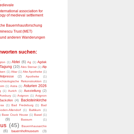
edievale
ternational association for
ogy of medieval settlement
che Bauernhausforschung
minescu Trust (MET)
n und anderen Wanderungen
chworten suchen:
Abtei
(6)
Agdak
gton
(1)
Ag
(1)
Tagung
(10)
Alp
Ales Stenar
(1)
lsen
(1)
Altar
(1)
Alte Apotheke
(1)
felpresse
(2)
Apotheke
(1)
rchäologische Rekonstruktion
(1)
Asturien 2026
eim
(1)
Astra
(1)
Ausstellung
(2)
g
(1)
Aurich
(1)
Avebury
(1)
Avignon
(1)
Avignon
Backsteinkirche
Backofen
(4)
esa
(1)
Bad Fredeburg
(1)
Bad
den-Allendorf
(1)
Baltikum
(1)
)
Base Cruck House
(1)
Basel
(1)
(9)
Bassum
(1)
aus
(45)
Bauernhausarchiv
(6)
bauernhofmuseum
(3)