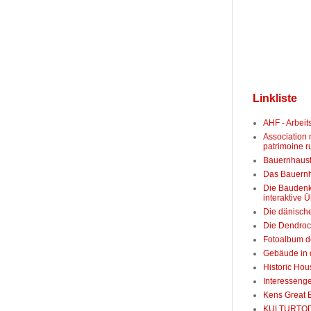
Linkliste
AHF - Arbeit
Association
patrimoine r
Bauernhaust
Das Bauernh
Die Baudenk
interaktive Ü
Die dänisch
Die Dendroc
Fotoalbum d
Gebäude in d
Historic Ho
Interesseng
Kens Great 
KULTURTO