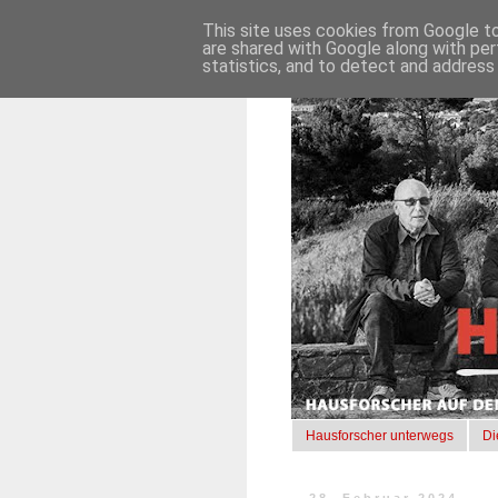
This site uses cookies from Google to 
are shared with Google along with per
statistics, and to detect and address
Hausforscher unterwegs
Di