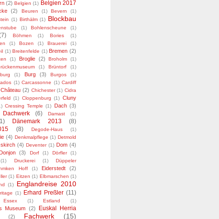
Belgien 2017
rn
(2)
Belgien
(1)
cke
(2)
Beuren
(1)
Bevern
(1)
Blockbau
stein
(1)
Birthälm
(1)
enstube
(1)
Bohlenscheune
(1)
(7)
Böhmen
(1)
Bories
(1)
ten
(1)
Bozen
(1)
Brauerei
(1)
Bremen
(2)
il
(1)
Breitenfelde
(1)
Broglie
(2)
xen
(1)
Broholm
(1)
rückenmuseum
(1)
Brüntorf
(1)
Burg
(3)
burg
(1)
Burgos
(1)
vados
(1)
Carcassonne
(1)
Cardiff
Château
(2)
Chichester
(1)
Cidra
Cluny
rfeld
(1)
Cloppenburg
(1)
Dach
(3)
1)
Cressing Temple
(1)
Dachwerk
(6)
Damast
(1)
1)
Dänemark 2013
(8)
015
(8)
Degode-Haus
(1)
ie
(4)
Denkmalpflege
(1)
Detmold
skirch
(4)
Dom
(4)
Deventer
(1)
Donjon
(3)
Dorf
(1)
Dörfler
(1)
(1)
Druckerei
(1)
Düppeler
Eiderstedt
(2)
hmken Hoff
(1)
ller
(1)
Eitzen
(1)
Elbmarschen
(1)
Englandreise 2010
nd
(1)
Erhard Preßler
(11)
ritage
(1)
Essex
(1)
Estland
(1)
Euskal Herria
es Museum
(2)
Fachwerk
(15)
(2)