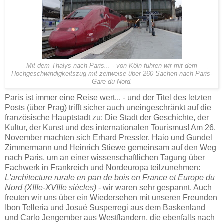
Mit dem Thalys nach Paris... - von Köln fuhren wir mit dem
Hochgeschwindigkeitszug mit zeitweise über 260 Sachen nach Paris-
Gare du Nord.
Paris ist immer eine Reise wert... - und der Titel des letzten
Posts (über Prag) trifft sicher auch uneingeschränkt auf die
französische Hauptstadt zu: Die Stadt der Geschichte, der
Kultur, der Kunst und des internationalen Tourismus! Am 26.
November machten sich Erhard Pressler, Haio und Gundel
Zimmermann und Heinrich Stiewe gemeinsam auf den Weg
nach Paris, um an einer wissenschaftlichen Tagung über
Fachwerk in Frankreich und Nordeuropa teilzunehmen:
L'architecture rurale en pan de bois en France et Europe du
Nord
(XIIIe-XVIIIe siècles)
- wir waren sehr gespannt. Auch
freuten wir uns über ein Wiedersehen mit unseren Freunden
Ibon Telleria und Josué Susperregi aus dem Baskenland
und Carlo Jengember aus Westflandern, die ebenfalls nach