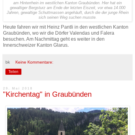
am Hinterrhein im westlichen Kanton Graubünden. Hier hat ein
gewaltiger Bergsturz am Ende der letzten Eiszeit, vor etwa 14.000
Jahren, gewaltige Schuttmassen angehäuft, durch die der junge Rhein
sich seinen Weg suchen musste.
Heute fahren wir mit Heinz Pantli in den westlichen Kanton
Graubünden, wo wir die Dörfer Valendas und Falera
besuchen. Am Nachmittag geht es weiter in den
Innerschweizer Kanton Glarus.
bk
Keine Kommentare:
Teilen
29. Mai 2018
"Kirchentag" in Graubünden