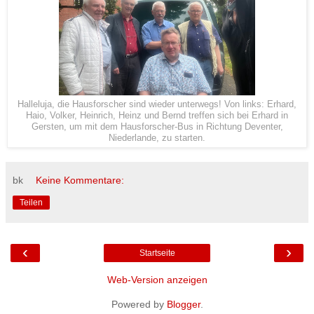
Halleluja, die Hausforscher sind wieder unterwegs! Von links: Erhard,
Haio, Volker, Heinrich, Heinz und Bernd treffen sich bei Erhard in
Gersten, um mit dem Hausforscher-Bus in Richtung Deventer,
Niederlande, zu starten.
bk
Keine Kommentare:
Teilen
‹
›
Startseite
Web-Version anzeigen
Powered by
Blogger
.