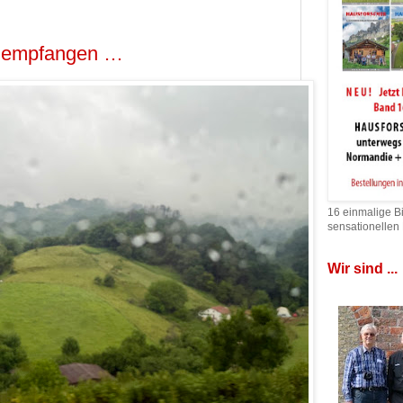
ch empfangen …
16 einmalige B
sensationellen
Wir sind ...