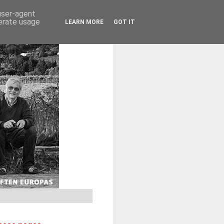
 user-agent
nerate usage
LEARN MORE
GOT IT