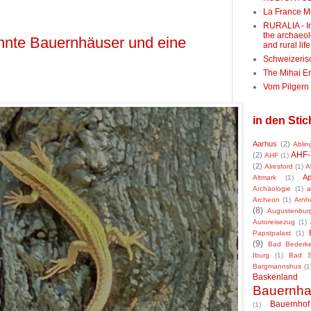
La France M
RURALIA - In
the archaeol
annte Bauernhäuser und eine
and rural life
Schweizeris
The Mihai E
Vom Pilger
in den Sti
Aarhus
(2)
Ablin
AHF-
(2)
AHF
(1)
(2)
Alresford
(1)
A
Ap
Altmark
(1)
Archäologie
(1)
a
Archeon
(1)
Arnh
(8)
Augustenbur
Autoreisezug
(1)
Papstpalast
(1)
(9)
Bad Bederk
Iburg
(1)
Bad So
Bargmannshus
(1
Baskenland
Bauernh
Bauernhof
(1)