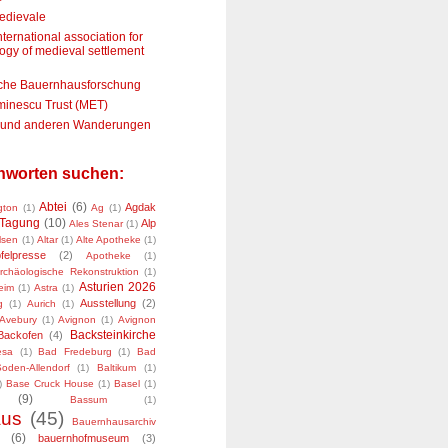
edievale
ternational association for
ogy of medieval settlement
che Bauernhausforschung
minescu Trust (MET)
n und anderen Wanderungen
chworten suchen:
Abtei
(6)
Agdak
gton
(1)
Ag
(1)
Tagung
(10)
Alp
Ales Stenar
(1)
lsen
(1)
Altar
(1)
Alte Apotheke
(1)
felpresse
(2)
Apotheke
(1)
rchäologische Rekonstruktion
(1)
Asturien 2026
eim
(1)
Astra
(1)
Ausstellung
(2)
g
(1)
Aurich
(1)
Avebury
(1)
Avignon
(1)
Avignon
Backsteinkirche
Backofen
(4)
esa
(1)
Bad Fredeburg
(1)
Bad
den-Allendorf
(1)
Baltikum
(1)
)
Base Cruck House
(1)
Basel
(1)
(9)
Bassum
(1)
aus
(45)
Bauernhausarchiv
(6)
bauernhofmuseum
(3)