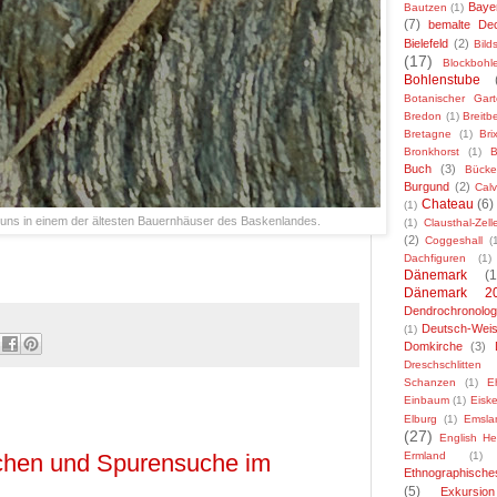
Baye
Bautzen
(1)
(7)
bemalte De
Bielefeld
(2)
Bild
(17)
Blockbohl
Bohlenstube
Botanischer Gar
Bredon
(1)
Breitbe
Bretagne
(1)
Bri
Bronkhorst
(1)
B
Buch
(3)
Bücke
Burgund
(2)
Cal
Chateau
(6)
(1)
uns in einem der ältesten Bauernhäuser des Baskenlandes.
(1)
Clausthal-Zelle
(2)
Coggeshall
(
Dachfiguren
(1)
Dänemark
(1
Dänemark 2
Dendrochronolog
Deutsch-Weis
(1)
Domkirche
(3)
Dreschschlitten
Schanzen
(1)
E
Einbaum
(1)
Eiske
Elburg
(1)
Emsla
(27)
English He
rchen und Spurensuche im
Ermland
(1)
Ethnographisch
(5)
Exkursion