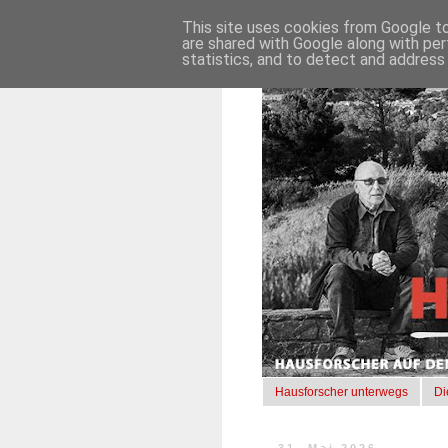
This site uses cookies from Google to 
are shared with Google along with per
statistics, and to detect and address
Hausforscher unterwegs
Di