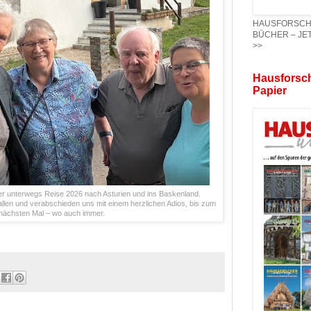
HAUSFORSCHER
BÜCHER – JET
>>
Hausforsch
Papier
r unterwegs Reise 2026 nach Asturien und ins Baskenland.
allen und verabschieden uns mit einem herzlichen Adios, bis zum
nächsten Mal – wo auch immer.