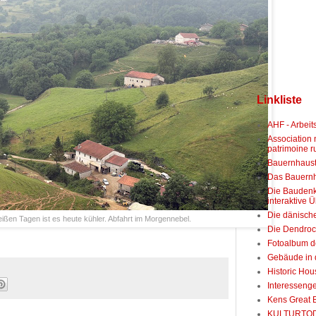
Linkliste
AHF - Arbeit
Association
patrimoine r
Bauernhaust
Das Bauernh
Die Baudenk
interaktive Ü
Die dänisch
ißen Tagen ist es heute kühler. Abfahrt im Morgennebel.
Die Dendroc
Fotoalbum d
Gebäude in d
Historic Ho
Interesseng
Kens Great 
KULTURTO