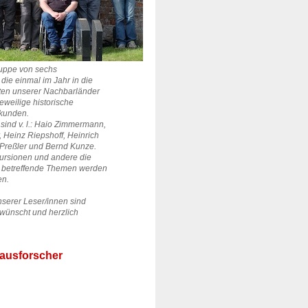
Gruppe von sechs
die einmal im Jahr in die
ten unserer Nachbarländer
jeweilige historische
rkunden.
sind v. l.: Haio Zimmermann,
,
Heinz Riepshoff,
Heinrich
Preßler und Bernd Kunze.
ursionen und andere die
 betreffende Themen werden
en.
nserer Leser/innen sind
rwünscht und herzlich
ausforscher