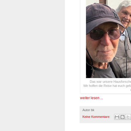
Das war unsere Hausforsche
Wir hoffen die Reise hat euch gef
weiter lesen ...
Autor
bk
Keine Kommentare: