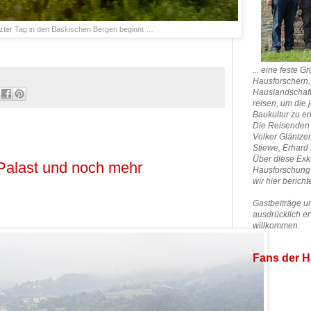
tzter Tag in den Baskischen Bergen beginnt …
... eine feste 
Hausforschern, 
Hauslandschaf
reisen, um die 
Baukultur zu e
Die Reisenden 
Volker Gläntzer
Stiewe,
Erhard 
Über diese Exk
 Palast und noch mehr
Hausforschung
wir hier bericht
Gastbeiträge u
ausdrücklich e
willkommen.
Fans der H