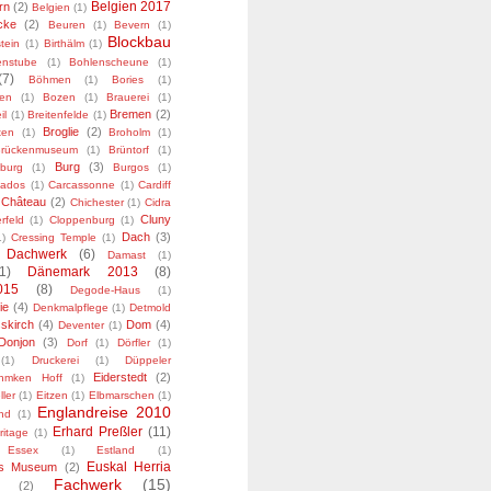
Belgien 2017
rn
(2)
Belgien
(1)
cke
(2)
Beuren
(1)
Bevern
(1)
Blockbau
stein
(1)
Birthälm
(1)
enstube
(1)
Bohlenscheune
(1)
(7)
Böhmen
(1)
Bories
(1)
ten
(1)
Bozen
(1)
Brauerei
(1)
Bremen
(2)
il
(1)
Breitenfelde
(1)
Broglie
(2)
xen
(1)
Broholm
(1)
rückenmuseum
(1)
Brüntorf
(1)
Burg
(3)
burg
(1)
Burgos
(1)
vados
(1)
Carcassonne
(1)
Cardiff
Château
(2)
Chichester
(1)
Cidra
Cluny
rfeld
(1)
Cloppenburg
(1)
Dach
(3)
1)
Cressing Temple
(1)
Dachwerk
(6)
Damast
(1)
1)
Dänemark 2013
(8)
015
(8)
Degode-Haus
(1)
ie
(4)
Denkmalpflege
(1)
Detmold
skirch
(4)
Dom
(4)
Deventer
(1)
Donjon
(3)
Dorf
(1)
Dörfler
(1)
(1)
Druckerei
(1)
Düppeler
Eiderstedt
(2)
hmken Hoff
(1)
ller
(1)
Eitzen
(1)
Elbmarschen
(1)
Englandreise 2010
nd
(1)
Erhard Preßler
(11)
ritage
(1)
Essex
(1)
Estland
(1)
Euskal Herria
es Museum
(2)
Fachwerk
(15)
(2)