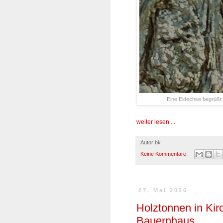
Eine Eidechse begrüßt 
weiter lesen ...
Autor
bk
Keine Kommentare:
27. Mai 2026
Holztonnen in Ki
Bauernhaus