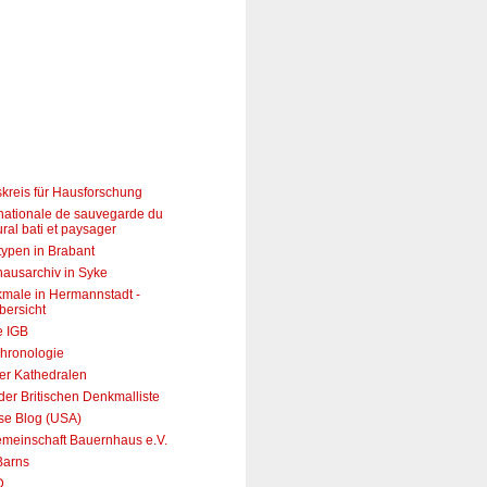
skreis für Hausforschung
 nationale de sauvegarde du
ural bati et paysager
ypen in Brabant
ausarchiv in Syke
male in Hermannstadt -
bersicht
e IGB
hronologie
er Kathedralen
er Britischen Denkmalliste
use Blog (USA)
emeinschaft Bauernhaus e.V.
Barns
D