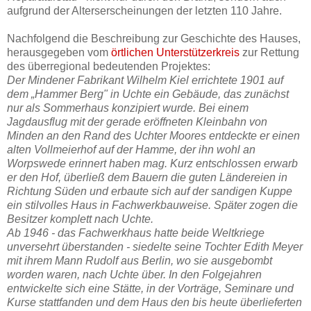
aufgrund der Alterserscheinungen der letzten 110 Jahre.
Nachfolgend die Beschreibung zur Geschichte des Hauses,
herausgegeben vom
örtlichen Unterstützerkreis
zur Rettung
des überregional bedeutenden Projektes:
Der Mindener Fabrikant Wilhelm Kiel errichtete 1901 auf
dem „Hammer Berg" in Uchte ein Gebäude, das zunächst
nur als Sommerhaus konzipiert wurde. Bei einem
Jagdausflug mit der gerade eröffneten Kleinbahn von
Minden an den Rand des Uchter Moores entdeckte er einen
alten Vollmeierhof auf der Hamme, der ihn wohl an
Worpswede erinnert haben mag. Kurz entschlossen erwarb
er den Hof, überließ dem Bauern die guten Ländereien in
Richtung Süden und erbaute sich auf der sandigen Kuppe
ein stilvolles Haus in Fachwerkbauweise. Später zogen die
Besitzer komplett nach Uchte.
Ab 1946 - das Fachwerkhaus hatte beide Weltkriege
unversehrt überstanden - siedelte seine Tochter Edith Meyer
mit ihrem Mann Rudolf aus Berlin, wo sie ausgebombt
worden waren, nach Uchte über. In den Folgejahren
entwickelte sich eine Stätte, in der Vorträge, Seminare und
Kurse stattfanden und dem Haus den bis heute überlieferten