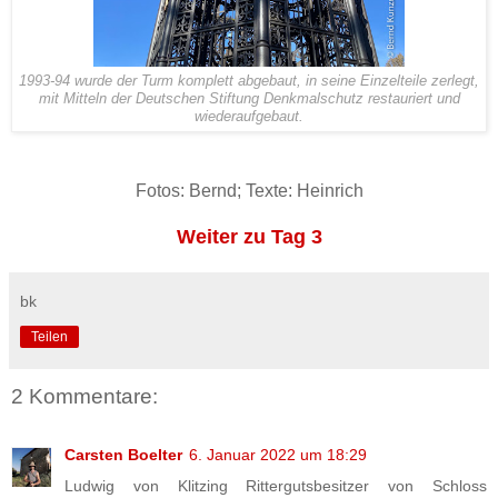
1993-94 wurde der Turm komplett abgebaut, in seine Einzelteile zerlegt,
mit Mitteln der Deutschen Stiftung Denkmalschutz restauriert und
wiederaufgebaut.
Fotos: Bernd; Texte: Heinrich
Weiter zu Tag 3
bk
Teilen
2 Kommentare:
Carsten Boelter
6. Januar 2022 um 18:29
Ludwig von Klitzing Rittergutsbesitzer von Schloss