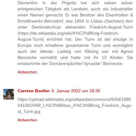
Demerthin in der Prignitz hat sich neben seiner
erfolgreichen Tätigkeit als Landwirt, auch als Industrieller
einen Namen gemacht. Er war Besitzer des Eisenhütten &
Emaillirwerks Bernsdorf, das 1854 in Löbau (Sachsen) den
unter Denkmalschutz stehenden Friedrich-August-Turm
(https://de.wikipedia.org/wiki/K%C3%B6nig-Friedrich-
August-Turm) errichtet hat. Der Turm ist der einzige in
Europa noch erhaltene gusseiserne Turm und womöglich
auch der älteste. Ludwig von Klitzing war mit Agnes
Bennecke vermählt und hatte mit ihr 13 Kinder. Sie
entstammte der Domänenpächter“dynastie“ Bennecke.
Antworten
Carsten Boelter
6. Januar 2022 um 18:35
https://upload.wikimedia.org/wikipedia/commons/5/5d/1988
0410815NR_L%C3%B6bau_K%C3%B6nig_Friedrich_Augu
st_Turm.jpg
Antworten