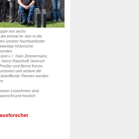
Gruppe von sechs
die einmal im Jahr in die
ten unserer Nachbarländer
jeweilige historische
rkunden.
sind v. l.: Haio Zimmermann,
,
Heinz Riepshoff,
Heinrich
Preßler und Bernd Kunze.
ursionen und andere die
 betreffende Themen werden
en.
nserer Leser/innen sind
rwünscht und herzlich
ausforscher