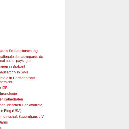
skreis für Hausforschung
 nationale de sauvegarde du
ural bati et paysager
ypen in Brabant
ausarchiv in Syke
male in Hermannstadt -
bersicht
e IGB
hronologie
er Kathedralen
er Britischen Denkmalliste
use Blog (USA)
emeinschaft Bauernhaus e.V.
Barns
D