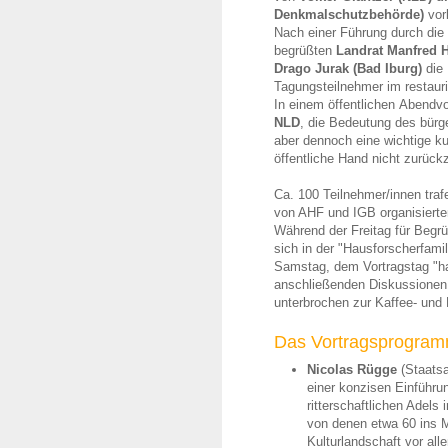
Denkmalschutzbehörde)
vorb
Nach einer Führung durch die 
begrüßten
Landrat Manfred 
Drago Jurak (Bad Iburg)
die
Tagungsteilnehmer im restauri
In einem öffentlichen Abendvo
NLD
, die Bedeutung des bürg
aber dennoch eine wichtige kul
öffentliche Hand nicht zurück
Ca. 100 Teilnehmer/innen traf
von AHF und IGB organisierte
Während der Freitag für Beg
sich in der "Hausforscherfamil
Samstag, dem Vortragstag "ha
anschließenden Diskussionen 
unterbrochen zur Kaffee- un
Das Vortragsprogra
Nicolas Rügge
(Staatsa
einer konzisen Einführ
ritterschaftlichen Adels
von denen etwa 60 ins Mi
Kulturlandschaft vor all