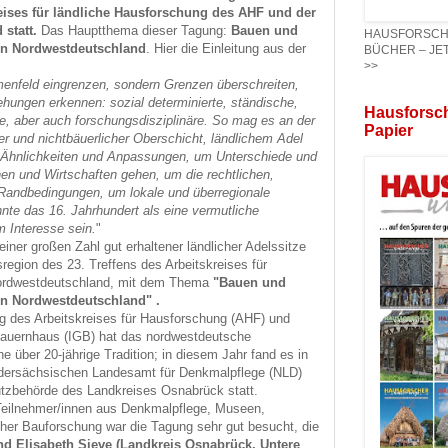
eises für ländliche Hausforschung des AHF und der
 statt.
Das Hauptthema dieser Tagung:
Bauen und
HAUSFORSCHER
in Nordwestdeutschland
. Hier die Einleitung aus der
BÜCHER – JET
>>
emenfeld eingrenzen, sondern Grenzen überschreiten,
hungen erkennen: sozial determinierte, ständische,
Hausforsch
e, aber auch forschungsdisziplinäre. So mag es an der
Papier
er und nichtbäuerlicher Oberschicht, ländlichem Adel
m Ähnlichkeiten und Anpassungen, um Unterschiede und
en und Wirtschaften gehen, um die rechtlichen,
 Randbedingungen, um lokale und überregionale
nte das 16. Jahrhundert als eine vermutliche
 Interesse sein.
"
iner großen Zahl gut erhaltener ländlicher Adelssitze
sregion des 23. Treffens des Arbeitskreises für
Nordwestdeutschland, mit dem Thema
"Bauen und
in Nordwestdeutschland" .
 des Arbeitskreises für Hausforschung (AHF) und
Bauernhaus (IGB) hat das nordwestdeutsche
ne über 20-jährige Tradition; in diesem Jahr fand es in
ersächsischen Landesamt für Denkmalpflege (NLD)
tzbehörde des Landkreises Osnabrück statt.
 Teilnehmer/innen aus Denkmalpflege, Museen,
icher Bauforschung war die Tagung sehr gut besucht, die
nd Elisabeth Sieve (Landkreis Osnabrück, Untere