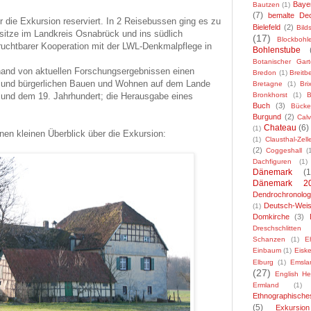
Baye
Bautzen
(1)
(7)
bemalte De
 die Exkursion reserviert. In 2 Reisebussen ging es zu
Bielefeld
(2)
Bild
sitze im Landkreis Osnabrück und ins südlich
(17)
Blockbohl
ruchtbarer Kooperation mit der LWL-Denkmalpflege in
Bohlenstube
Botanischer Gar
hand von aktuellen Forschungsergebnissen einen
Bredon
(1)
Breitbe
n und bürgerlichen Bauen und Wohnen auf dem Lande
Bretagne
(1)
Bri
 und dem 19. Jahrhundert; die Herausgabe eines
Bronkhorst
(1)
B
Buch
(3)
Bücke
Burgund
(2)
Cal
Chateau
(6)
(1)
nen kleinen Überblick über die Exkursion:
(1)
Clausthal-Zelle
(2)
Coggeshall
(
Dachfiguren
(1)
Dänemark
(1
Dänemark 2
Dendrochronolog
Deutsch-Weis
(1)
Domkirche
(3)
Dreschschlitten
Schanzen
(1)
E
Einbaum
(1)
Eiske
Elburg
(1)
Emsla
(27)
English He
Ermland
(1)
Ethnographisch
(5)
Exkursion