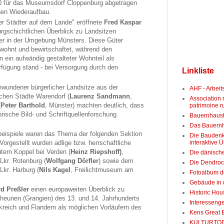
 für das Museumsdorf Cloppenburg abgetragen
inen Wiederaufbau.
er Städter auf dem Lande" eröffnete
Fred Kaspar
urgschichtlichen Überblick zu Landsitzen
er in der Umgebung Münsters. Diese Güter
wohnt und bewirtschaftet, während den
 ein aufwändig gestalteter Wohnteil als
fügung stand - bei Versorgung durch den
Linkliste
hwundener bürgerlicher Landsitze aus der
AHF - Arbeit
chen Städte Warendorf (
Laurenz Sandmann
,
Association
(
Peter Barthold
, Münster) machten deutlich, dass
patrimoine r
rische Bild- und Schriftquellenforschung
Bauernhaust
Das Bauernh
lbeispiele waren das Thema der folgenden Sektion
Die Baudenk
orgestellt wurden adlige bzw. herrschaftliche
interaktive Ü
tern Koppel bei Verden (
Heinz Riepshoff)
,
Die dänisch
Lkr. Rotenburg (
Wolfgang Dörfler
) sowie dem
Die Dendroc
kr. Harburg (
Nils Kagel
, Freilichtmuseum am
Fotoalbum d
Gebäude in d
rd Preßler
einen europaweiten Überblick zu
Historic Ho
heunen (Grangien) des 13. und 14. Jahrhunderts
Interesseng
kreich und Flandern als möglichen Vorläufern des
Kens Great 
KULTURTO