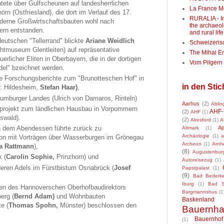
htete über Gulfscheunen auf landesherrlichen
La France M
n (Ostfriesland), die dort im Verlauf des 17.
RURALIA - In
oderne Großwirtschaftsbauten wohl nach
the archaeol
dern entstanden.
and rural life
eutschen "Tellerrand" blickte
Ariane Weidlich
Schweizeris
chtmuseum Glentleiten) auf repräsentative
The Mihai E
rlicher Eliten in Oberbayern, die in der dortigen
Vom Pilger
del" bzeichnet werden.
lle Forschungsberichte zum "Brunotteschen Hof" in
in den Sti
r. Hildesheim,
Stefan Haar)
,
umburger Landes (Ulrich von Damaros, Rinteln)
Aarhus
(2)
Ablin
sprojekt zum ländlichen Hausbau in Vorpommern
AHF-
(2)
AHF
(1)
fswald).
(2)
Alresford
(1)
A
ch dem Abendessen führte zurück zu
Ap
Altmark
(1)
Archäologie
(1)
a
on mit Vorträgen über Wasserburgen im Grönegau
Archeon
(1)
Arnh
a Rattmann
),
(8)
Augustenbur
 (
Carolin Sophie,
Prinzhorn) und
Autoreisezug
(1)
deren Adels im Fürstbistum Osnabrück (
Josef
Papstpalast
(1)
(9)
Bad Bederk
Iburg
(1)
Bad So
ten des Hannoverschen Oberhofbaudirektors
Bargmannshus
(1
erg (
Bernd Adam)
und Wohnbauten
Baskenland
e (
Thomas Spohn,
Münster) beschlossen den
Bauernh
Bauernhof
(1)