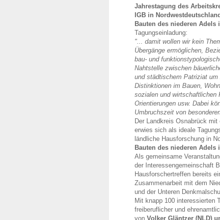
Jahrestagung des Arbeitskr
IGB in Nordwestdeutschland
Bauten des niederen Adels 
Tagungseinladung:
"... damit wollen wir kein Th
Übergänge ermöglichen, Bezie
bau- und funktionstypologisch
Nahtstelle zwischen bäuerlich
und städtischem Patriziat u
Distinktionen im Bauen, Wohn
sozialen und wirtschaftlichen
Orientierungen usw. Dabei kön
Umbruchszeit von besonderem
Der Landkreis Osnabrück mit e
erwies sich als ideale Tagung
ländliche Hausforschung in 
Bauten des niederen Adels 
Als gemeinsame Veranstaltung
der Interessengemeinschaft 
Hausforschertreffen bereits ei
Zusammenarbeit mit dem Nied
und der Unteren Denkmalschu
Mit knapp 100 interessierten
freiberuflicher und ehrenamtl
von
Volker Gläntzer (NLD) u