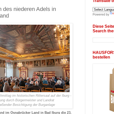
Translate 
 des niederen Adels in
land
Powered by
Diese Seit
Search the
HAUSFOR
bestellen
mittag im historischen Rittersaal auf der Iburg -
ung durch Bürgermeister und Landrat
ießender Besichtigung der Burganlage
and im Osnabrücker Land in Bad Iburg die 23.