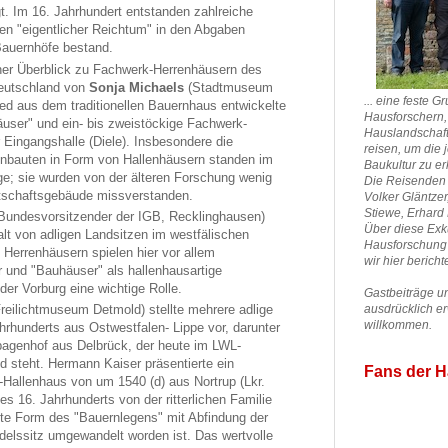
t. Im 16. Jahrhundert entstanden zahlreiche
eren "eigentlicher Reichtum" in den Abgaben
 Bauernhöfe bestand.
cher Überblick zu Fachwerk-Herrenhäusern des
eutschland von
Sonja Michaels
(Stadtmuseum
... eine feste 
ied aus dem traditionellen Bauernhaus entwickelte
Hausforschern, 
häuser" und ein- bis zweistöckige Fachwerk-
Hauslandschaf
 Eingangshalle (Diele). Insbesondere die
reisen, um die 
hnbauten in Form von Hallenhäusern standen im
Baukultur zu e
äge; sie wurden von der älteren Forschung wenig
Die Reisenden 
irtschaftsgebäude missverstanden.
Volker Gläntzer
Stiewe,
Erhard 
Bundesvorsitzender der IGB, Recklinghausen)
Über diese Exk
falt von adligen Landsitzen im westfälischen
Hausforschung
Herrenhäusern spielen hier vor allem
wir hier bericht
r und "Bauhäuser" als hallenhausartige
der Vorburg eine wichtige Rolle.
Gastbeiträge u
reilichtmuseum Detmold) stellte mehrere adlige
ausdrücklich e
willkommen.
hrhunderts aus Ostwestfalen- Lippe vor, darunter
pagenhof aus Delbrück, der heute im LWL-
 steht. Hermann Kaiser präsentierte ein
Fans der H
-Hallenhaus von um 1540 (d) aus Nortrup (Lkr.
s 16. Jahrhunderts von der ritterlichen Familie
ete Form des "Bauernlegens" mit Abfindung der
Adelssitz umgewandelt worden ist. Das wertvolle