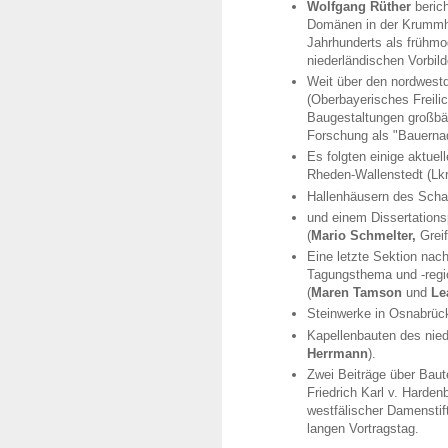
Wolfgang Rüther
beric
Domänen in der Krummhör
Jahrhunderts als frühm
niederländischen Vorbil
Weit über den nordwestd
(Oberbayerisches Freili
Baugestaltungen großbäue
Forschung als "Bauerna
Es folgten einige aktue
Rheden-Wallenstedt (Lk
Hallenhäusern des Scha
und einem Dissertation
(
Mario Schmelter,
Grei
Eine letzte Sektion na
Tagungsthema und -regi
(
Maren Tamson
und
Le
Steinwerke in Osnabrück
Kapellenbauten des nie
Herrmann
).
Zwei Beiträge über Bau
Friedrich Karl v. Hardenb
westfälischer Damenstift
langen Vortragstag.