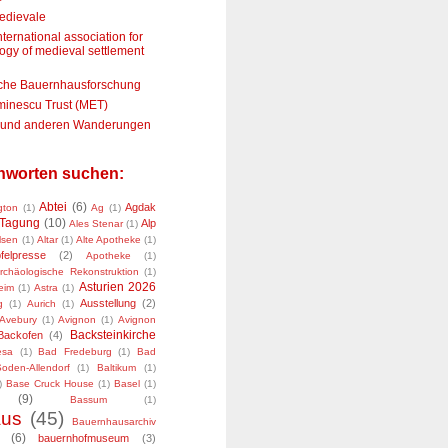
edievale
ternational association for
ogy of medieval settlement
che Bauernhausforschung
minescu Trust (MET)
n und anderen Wanderungen
chworten suchen:
Abtei
(6)
Agdak
gton
(1)
Ag
(1)
Tagung
(10)
Alp
Ales Stenar
(1)
lsen
(1)
Altar
(1)
Alte Apotheke
(1)
felpresse
(2)
Apotheke
(1)
rchäologische Rekonstruktion
(1)
Asturien 2026
eim
(1)
Astra
(1)
Ausstellung
(2)
g
(1)
Aurich
(1)
Avebury
(1)
Avignon
(1)
Avignon
Backsteinkirche
Backofen
(4)
esa
(1)
Bad Fredeburg
(1)
Bad
den-Allendorf
(1)
Baltikum
(1)
)
Base Cruck House
(1)
Basel
(1)
(9)
Bassum
(1)
aus
(45)
Bauernhausarchiv
(6)
bauernhofmuseum
(3)