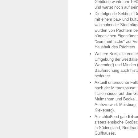
Gebäude wurde um 1980
und wartet noch auf se
Die folgende Sektion "D
mit einem bau- und kult
wohlhabender Stadtbürg
wurden von Pächtern be
bürgerlichen Eigentümern
"Sommerfrische" zur Ver
Haushalt des Pächters.
Weitere Beispiele versc
Umgebung der westfälis
Warendorf) und Minden 
Bauforschung auch histo
bedeutet.
Aktuell untersuchte Fal
nach der Mittagspause: V
Hallenhäuser auf den Gü
Mulmshorn und Bockel, 
Amtsvorwerk Moisburg, L
Kiekeberg).
Anschließend gab
Erha
zisterziensische Großsc
in Südengland, Nordfran
Gulfhauses.