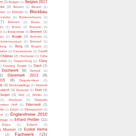
Belgien 2017
rn
(2)
Belgien
(1)
cke
(2)
Beuren
(1)
Bevern
(1)
Blockbau
stein
(1)
Birthälm
(1)
enstube
(1)
Bohlenscheune
(1)
(7)
Böhmen
(1)
Bories
(1)
ten
(1)
Bozen
(1)
Brauerei
(1)
Bremen
(2)
il
(1)
Breitenfelde
(1)
Broglie
(2)
xen
(1)
Broholm
(1)
rückenmuseum
(1)
Brüntorf
(1)
Burg
(3)
burg
(1)
Burgos
(1)
vados
(1)
Carcassonne
(1)
Cardiff
Château
(2)
Chichester
(1)
Cidra
Cluny
rfeld
(1)
Cloppenburg
(1)
Dach
(3)
1)
Cressing Temple
(1)
Dachwerk
(6)
Damast
(1)
1)
Dänemark 2013
(8)
015
(8)
Degode-Haus
(1)
ie
(4)
Denkmalpflege
(1)
Detmold
skirch
(4)
Dom
(4)
Deventer
(1)
Donjon
(3)
Dorf
(1)
Dörfler
(1)
(1)
Druckerei
(1)
Düppeler
Eiderstedt
(2)
hmken Hoff
(1)
ller
(1)
Eitzen
(1)
Elbmarschen
(1)
Englandreise 2010
nd
(1)
Erhard Preßler
(11)
ritage
(1)
Essex
(1)
Estland
(1)
Euskal Herria
es Museum
(2)
Fachwerk
(15)
(2)