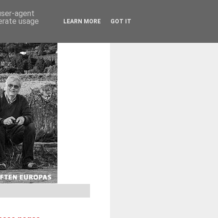
 user-agent
nerate usage
LEARN MORE
GOT IT