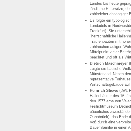
Landes bis heute gepräg
ländliche Rittersitze, d
zahlreicher abhängiger
Es folgte ein typologis
Landadels in Nordwestd
Frankfurt). Sie untersch
"herrschaftliche Hallen
Traufenbauten mit hoher
zahlreichen adligen Wo
Mittelpunkt vieler Beitr
beachtet und oft als W
Dietrich Maschmeyer
(
zeigte die bauliche Viel
Münsterland. Neben den 
repräsentative Torhäuse
Wirtschaftsgebäude auf 
Heinrich Stiewe
(LWL-F
Hallenhäuser des 16. Ja
den 1577 erbauten Vale
Freilichtmuseum Detmold
bäuerliches Zweiständer
Osnabrück), das Ende de
Voß durch eine verbreit
Bauernfamilie in einen 