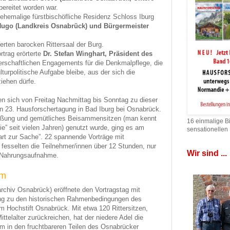
ereitet worden war.
ehemalige fürstbischöfliche Residenz Schloss Iburg
Hugo (Landkreis Osnabrück) und Bürgermeister
erten barocken Rittersaal der Burg.
rtrag erörterte
Dr. Stefan Winghart, Präsident des
erschaftlichen Engagements für die Denkmalpflege, die
turpolitische Aufgabe bleibe, aus der sich die
ziehen dürfe.
en sich von Freitag Nachmittag bis Sonntag zu dieser
n 23. Hausforschertagung in Bad Iburg bei Osnabrück.
rüßung und gemütliches Beisammensitzen (man kennt
16 einmalige B
ie” seit vielen Jahren) genutzt wurde, ging es am
sensationellen
rt zur Sache”. 22 spannende Vorträge mit
fesselten die Teilnehmer/innen über 12 Stunden, nur
Wir sind ...
d Nahrungsaufnahme.
mm
rchiv Osnabrück) eröffnete den Vortragstag mit
ung zu den historischen Rahmenbedingungen des
 im Hochstift Osnabrück. Mit etwa 120 Rittersitzen,
ttelalter zurückreichen, hat der niedere Adel die
em in den fruchtbareren Teilen des Osnabrücker