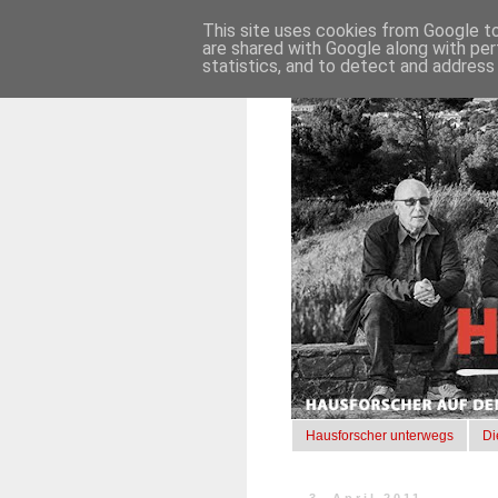
This site uses cookies from Google to 
are shared with Google along with per
statistics, and to detect and address
Hausforscher unterwegs
Di